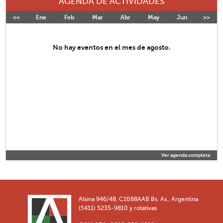
AGENDA DE ACTIVIDADES
<<
Ene
Feb
Mar
Abr
May
Jun
>>
Jul
No hay eventos en el mes de agosto.
Ver agenda completa
Alsina 946/48, C1088AAB Bs. As., Argentina
(5411) 5235-9810 y rotativas