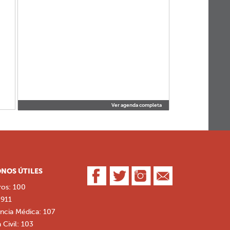
Ver agenda completa
NOS ÚTILES
os: 100
 911
cia Médica: 107
 Civil: 103