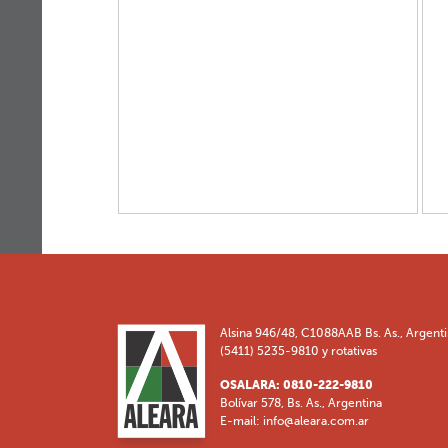
Alsina 946/48, C1088AAB Bs. As., Argent
(5411) 5235-9810 y rotativas
OSALARA: 0810-222-9810
Bolívar 578, Bs. As., Argentina
E-mail:
info@aleara.com.ar