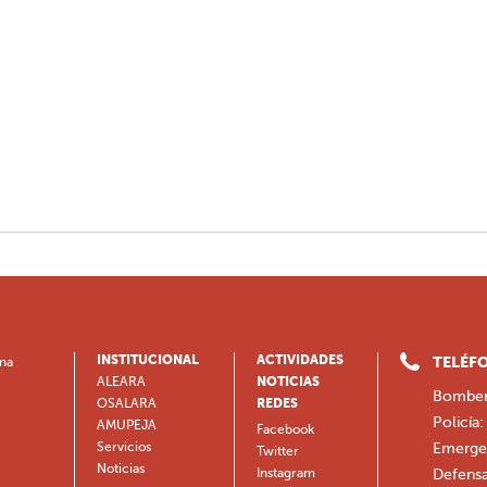
INSTITUCIONAL
ACTIVIDADES
TELÉFO
ina
ALEARA
NOTICIAS
Bomber
OSALARA
REDES
Policía:
AMUPEJA
Facebook
Emergen
Servicios
Twitter
Noticias
Defensa
Instagram