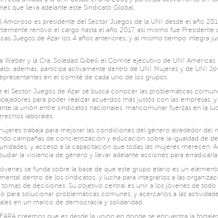
nes que lleva adelante este Sindicato Global.
l Amoroso es presidente del Sector Juegos de la UNI desde el año 201
ntemente renovó el cargo hasta el año 2017, así mismo fue Presidente
cas Juegos de Azar los 4 años anteriores, y al mismo tiempo integra jun
a Weber y la Cra. Soledad Gibelli el Comité ejecutivo de UNI Américas. 
cato, además, participa activamente dentro de UNI Mujeres y de UNI Jó
epresentantes en el comité de cada uno de los grupos.
 el Sector Juegos de Azar se busca conocer las problemáticas comun
rabajadores para poder realizar acuerdos más justos con las empresas, y
nte la unión entre sindicatos nacionales, mancomunar fuerzas en la lu
erechos laborales.
ujeres trabaja para mejorar las condiciones del género alrededor del
ndo campañas de concientización y educación sobre la igualdad de de
unidades, y acceso a la capacitación que todas las mujeres merecen.
pudiar la violencia de género y llevar adelante acciones para erradicarla
óvenes se funda sobre la base de que este grupo etario es un element
mental dentro de los sindicatos, y lucha para integrarlos a las organiza
s tomas de decisiones. Su objetivo central es unir a los jóvenes de todo 
 para solucionar problemáticas comunes, y acercarlos a las actividad
cales en un marco de democracia y solidaridad.
EARA creemos que es desde la unión en donde se encuentra la fortale