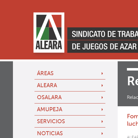
ÁREAS
R
ALEARA
OSALARA
Relac
AMUPEJA
Fom
SERVICIOS
luc
NOTICIAS
ALEAR