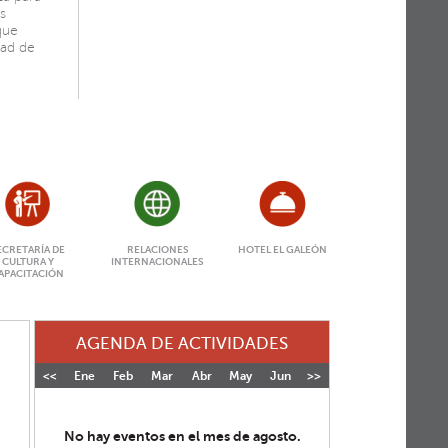
s
que
dad de
ECRETARÍA DE
RELACIONES
HOTEL EL GALEÓN
CULTURA Y
INTERNACIONALES
APACITACIÓN
AGENDA DE ACTIVIDADES
<<
Ene
Feb
Mar
Abr
May
Jun
>>
Jul
Ago
Sep
Oct
No hay eventos en el mes de agosto.