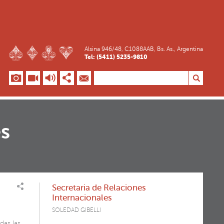
Alsina 946/48, C1088AAB, Bs. As., Argentina
Tel: (5411) 5235-9810
es
Secretaria de Relaciones
Internacionales
SOLEDAD GIBELLI
das las