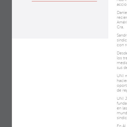
accio
Danie
recie
Améri
Cra.
Sandr
sindi
con r
Desde
los t
media
sus d
UNI m
hacie
oport
de re
UNI J
funda
en la
mundo
sindi
En AL