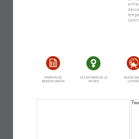
enfre
desca
brega
oport
PADRÓN DE
SECRETARÍA DE LA
AGENCIAS
BENEFICIARIOS
MUJER
LOTERÍ
Twe