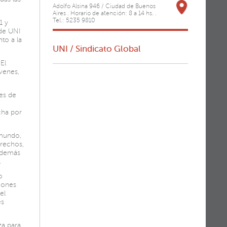
Adolfo Alsina 946 / Ciudad de Buenos
Aires . Horario de atención: 8 a 14 hs. .
Tel.: 5235 9810
1 y
 de UNI
to a la
UNI / Sindicato Global
El
venes,
es de
cha por
 mundo,
rechos,
 Además
.
o
ciones
el
es
za para