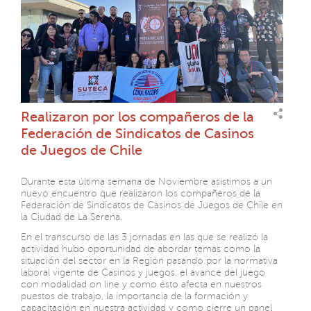
Realizaron por los compañeros de la
Federación de Sindicatos de Casinos
de Juegos de Chile
Durante esta última semana de Noviembre asistimos a un
nuevo encuentro que realizaron los compañeros de la
Federación de Sindicatos de Casinos de Juegos de Chile en
la Ciudad de La Serena.
En el transcurso de las 3 jornadas en las que se realizó la
actividad hubo oportunidad de abordar temas como la
situación del sector en la Región pasando por la normativa
laboral vigente de Casinos y juegos, el avance del juego
con modalidad on line y como ésto afecta en nuestros
puestos de trabajo, la importancia de la formación y
capacitación en nuestra actividad y como cierre un panel