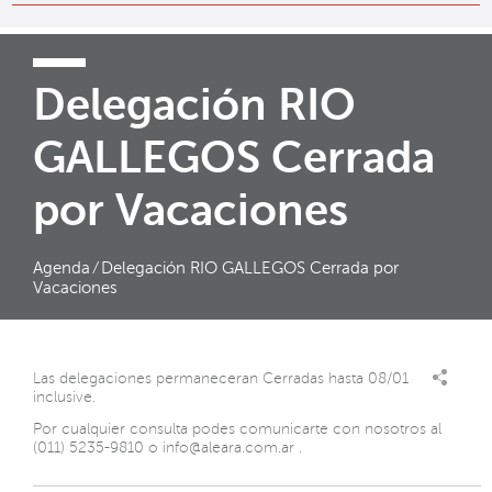
Delegación RIO
GALLEGOS Cerrada
por Vacaciones
Agenda
⁄
Delegación RIO GALLEGOS Cerrada por
Vacaciones
Las delegaciones permaneceran Cerradas hasta 08/01
inclusive.
Por cualquier consulta podes comunicarte con nosotros al
(011) 5235-9810 o
info@aleara.com.ar
.