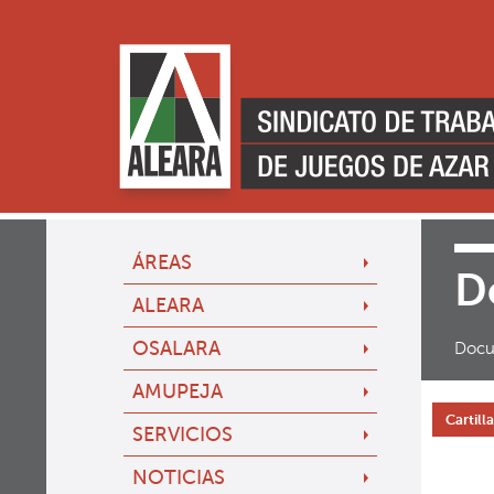
ÁREAS
D
ALEARA
OSALARA
Docu
AMUPEJA
Cartill
SERVICIOS
NOTICIAS