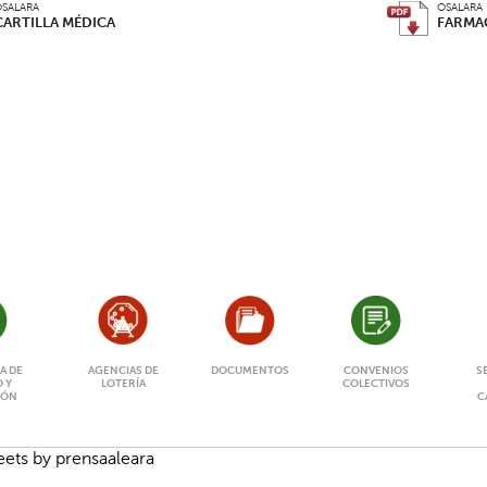
SALARA
OSALARA
CARTILLA MÉDICA
FARMA
A DE
AGENCIAS DE
DOCUMENTOS
CONVENIOS
S
 Y
LOTERÍA
COLECTIVOS
IÓN
C
ets by prensaaleara