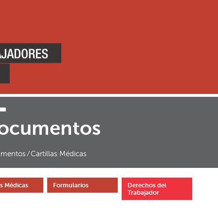
ocumentos
mentos
⁄
Cartillas Médicas
as Médicas
Formularios
Derechos del
Trabajador