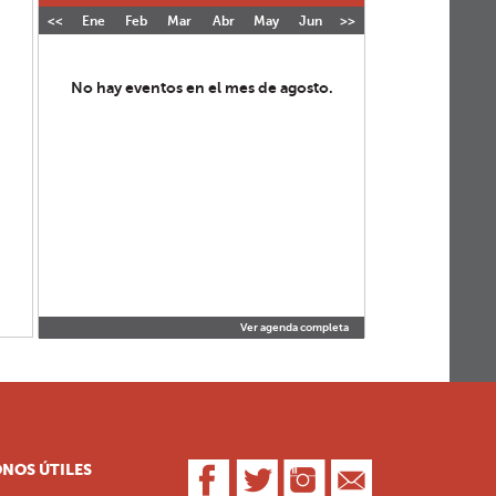
<<
Ene
Feb
Mar
Abr
May
Jun
>>
Jul
Ago
Sep
Oct
No hay eventos en el mes de agosto.
Ver agenda completa
NOS ÚTILES