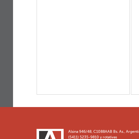
Alsina 946/48, C1088AAB Bs. As., Argent
(5411) 5235-9810 y rotativas